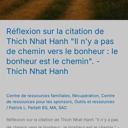
est
le
chemin".
Réflexion sur la citation de
-
Thich
Thich Nhat Hanh "Il n'y a pas
Nhat
de chemin vers le bonheur : le
Hanh
bonheur est le chemin". -
Thich Nhat Hanh
Centre de ressources familiales
,
Récupération
,
Centre
de ressources pour les sponsors
,
Outils et ressources
/
Patrick L. Pellett BS, MA, SAC
Réflexion sur la citation de Thich Nhat Hanh "Il n'y a pas
de chemin vers le bonheur : le bonheur est le chemin." -