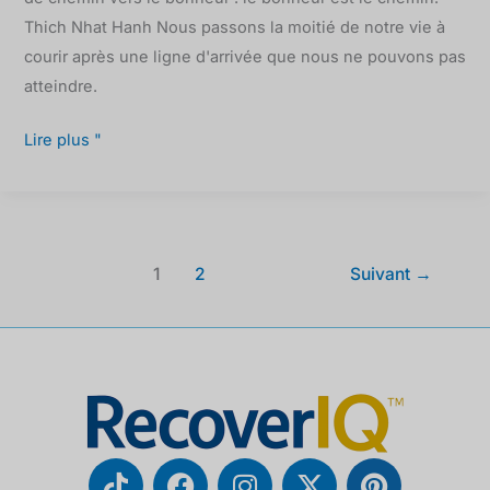
Thich Nhat Hanh Nous passons la moitié de notre vie à
courir après une ligne d'arrivée que nous ne pouvons pas
atteindre.
Lire plus "
1
2
Suivant
→
T
F
I
X
P