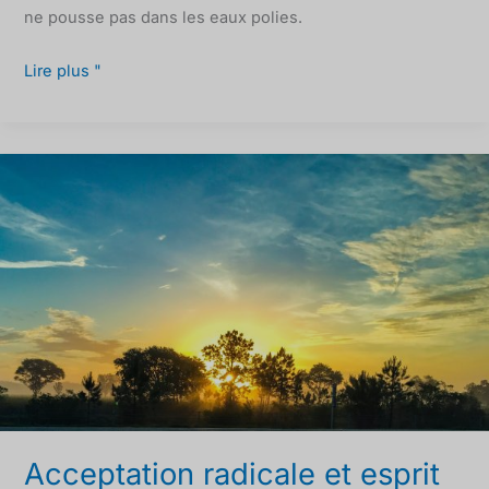
ne pousse pas dans les eaux polies.
Lire plus "
Acceptation
radicale
et
esprit
du
débutant
Acceptation radicale et esprit