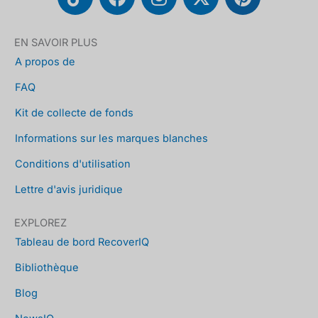
i
a
n
-
i
k
c
s
t
n
t
e
t
w
t
EN SAVOIR PLUS
o
b
a
i
e
A propos de
k
o
g
t
r
FAQ
o
r
t
e
k
a
e
s
Kit de collecte de fonds
m
r
t
Informations sur les marques blanches
Conditions d'utilisation
Lettre d'avis juridique
EXPLOREZ
Tableau de bord RecoverIQ
Bibliothèque
Blog