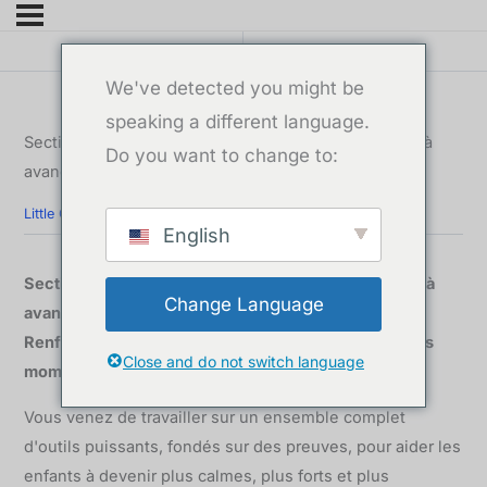
Précédent Topic
Suivant Lesson
We've detected you might be
speaking a different language.
Section 6 : Réflexion, résumé et comment continuer à
Do you want to change to:
avancer
Little Calms for Big Feelings : Outils de pleine conscience pour prévenir les crises, soutenir les émotions et établir des liens.
Section 6 : Réflexion, résumé et comment continuer
English
Section 6 : Réflexion, résumé et comment continuer à
Change Language
avancer
Renforcer la résilience émotionnelle grâce à de petits
Close and do not switch language
moments quotidiens
Vous venez de travailler sur un ensemble complet
d'outils puissants, fondés sur des preuves, pour aider les
enfants à devenir plus calmes, plus forts et plus